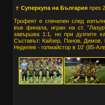
Суперкупа на България
през 2
Трофеят е спечелен след изпълн
във финала, игран на ст. "Лазу
завършва 1:1, но при дузпите ка
Съставът: Кайзер, Панов, Димов, 
Неделев - голмайстор в 10' (85-Ал