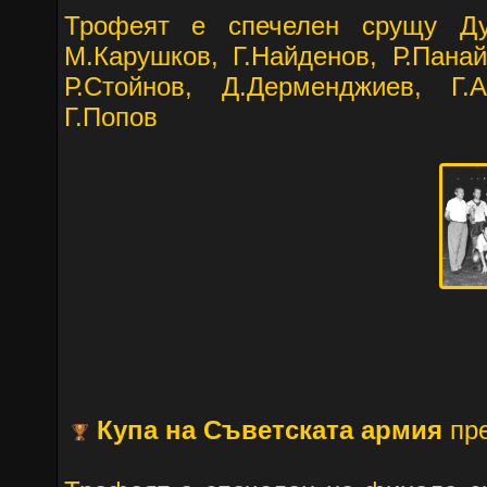
Трофеят е спечелен срущу Ду
М.Карушков, Г.Найденов, Р.Панай
Р.Стойнов, Д.Дерменджиев, Г.А
Г.Попов
Купа на Съветската армия
пре