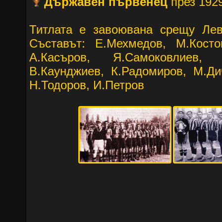
Държавен първенец
през 1929
Титлата е завоювана срещу Ле
Съставът: Е.Мехмедов, М.Косто
А.Касъров, Я.Самоковлиев,
В.Каунджиев, К.Радомиров, М.Ди
Н.Тодоров, И.Петров