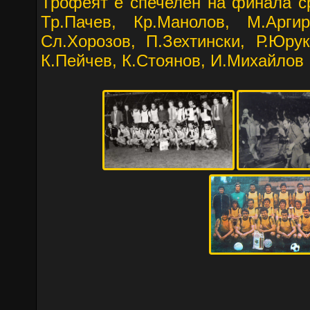
Трофеят е спечелен на финала ср
Тр.Пачев, Кр.Манолов, М.Аргир
Сл.Хорозов, П.Зехтински, Р.Юрук
К.Пейчев, К.Стоянов, И.Михайлов