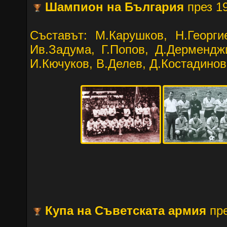
Шампион на България
през 19
Съставът: М.Карушков, Н.Георгие
Ив.Задума, Г.Попов, Д.Дерменджи
И.Кючуков, В.Делев, Д.Костадинов
Купа на Съветската армия
пре