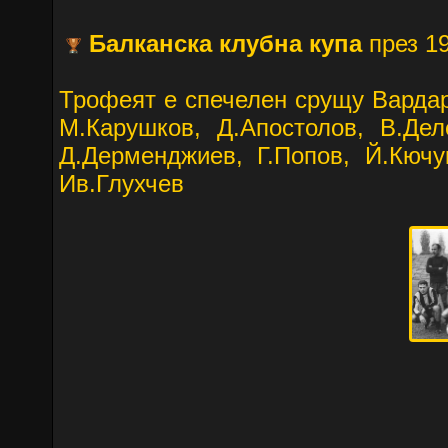
Балканска клубна купа
през 19
Трофеят е спечелен срущу Вардар 
М.Карушков, Д.Апостолов, В.Дел
Д.Дерменджиев, Г.Попов, Й.Кючу
Ив.Глухчев