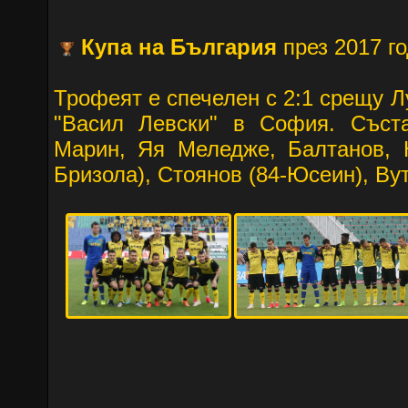
Купа на България
през 2017 г
Трофеят е спечелен с 2:1 срещу Л
"Васил Левски" в София. Съста
Марин, Яя Меледже, Балтанов, Н
Бризола), Стоянов (84-Юсеин), Вут