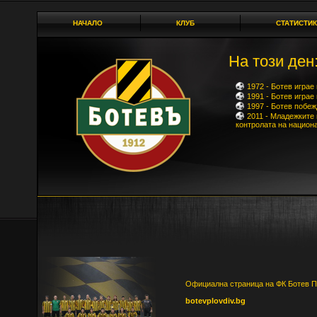
НАЧАЛО
КЛУБ
СТАТИСТИК
На този ден:
1972 - Ботев играе
1991 - Ботев играе
1997 - Ботев побеж
2011 - Младежките
контролата на национ
Официална страница на ФК Ботев 
botevplovdiv.bg