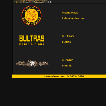
Лудата банда
ludatabanda.com
BULTRAS
bultras
BRANNIK
brannik
canary4ever.com © 2003 - 2026